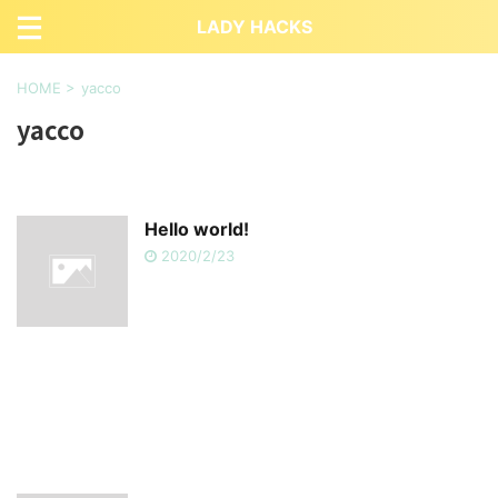
LADY HACKS
HOME
>
yacco
yacco
Hello world!
2020/2/23